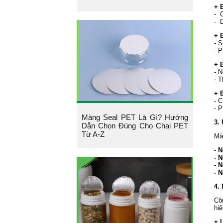
+ 
- 
- 
+ 
- 
- P
+ B
- 
- 
+ 
- 
- 
Màng Seal PET Là Gì? Hướng
3.
Dẫn Chọn Đúng Cho Chai PET
Từ A-Z
Mà
-
N
- 
- 
- 
4.
Cô
hi
+ 