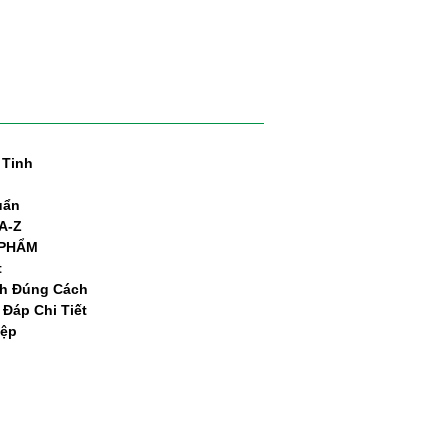
 Tinh
uẩn
A-Z
 PHẨM
t
nh Đúng Cách
Đáp Chi Tiết
iệp