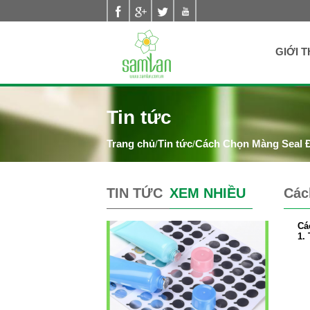
Nhảy đến nội dung
GIỚI T
Tin tức
Tin tức
Cách Chọn Màng Seal 
/
/
TIN TỨC
XEM NHIỀU
Các
Cá
1.