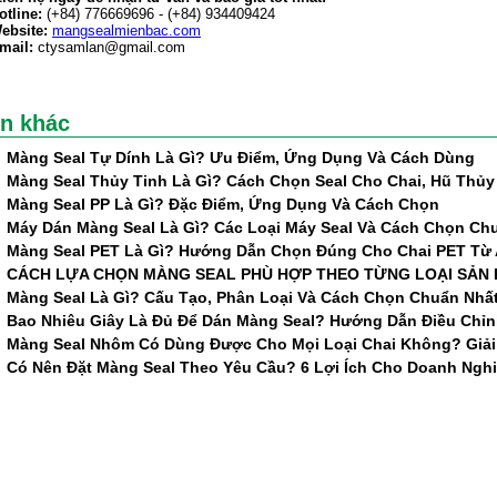
otline:
(+84) 776669696 - (+84) 934409424
Website:
mangsealmienbac.com
mail:
ctysamlan@gmail.com
in khác
Màng Seal Tự Dính Là Gì? Ưu Điểm, Ứng Dụng Và Cách Dùng
Màng Seal Thủy Tinh Là Gì? Cách Chọn Seal Cho Chai, Hũ Thủy
Màng Seal PP Là Gì? Đặc Điểm, Ứng Dụng Và Cách Chọn
Máy Dán Màng Seal Là Gì? Các Loại Máy Seal Và Cách Chọn Ch
Màng Seal PET Là Gì? Hướng Dẫn Chọn Đúng Cho Chai PET Từ 
CÁCH LỰA CHỌN MÀNG SEAL PHÙ HỢP THEO TỪNG LOẠI SẢN
Màng Seal Là Gì? Cấu Tạo, Phân Loại Và Cách Chọn Chuẩn Nhấ
Bao Nhiêu Giây Là Đủ Để Dán Màng Seal? Hướng Dẫn Điều Chỉ
Màng Seal Nhôm Có Dùng Được Cho Mọi Loại Chai Không? Giải 
Có Nên Đặt Màng Seal Theo Yêu Cầu? 6 Lợi Ích Cho Doanh Ngh