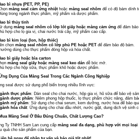
Bao bì nhựa (PET, PP, PE)
Chọn
màng seal cảm ứng nhiệt
hoặc
màng seal nhôm
để có độ bám dính t
Dùng trong ngành thực phẩm, mỹ phẩm và dược phẩm.
Bao bì thủy tinh
Sử dụng
màng seal nhôm có lớp lót giấy hoặc màng cảm ứng
để đảm bảo 
hù hợp cho lọ gia vị, chai nước trái cây, mỹ phẩm cao cấp.
ao bì kim loại (lon, hộp thiếc)
Nên chọn
màng seal nhôm có lớp phủ PE hoặc PET
để đảm bảo độ bám.
Thường dùng cho thực phẩm đóng hộp và hóa chất.
Bao bì giấy hoặc bìa carton
Chọn
màng seal giấy hoặc màng seal keo dán
dễ bóc mở.
Phù hợp cho hộp sữa, thực phẩm khô hoặc dược phẩm.
 Ứng Dụng Của Màng Seal Trong Các Ngành Công Nghiệp
ng seal được sử dụng phổ biến trong nhiều lĩnh vực:
gành thực phẩm
: Dán seal cho chai nước, hộp gia vị, hũ sữa để bảo vệ sả
Ngành dược phẩm
: Niêm phong hộp thuốc, lọ thực phẩm chức năng, đảm bả
Ngành mỹ phẩm
: Sử dụng cho chai serum, kem dưỡng, nước hoa để bảo qu
Ngành hóa chất
: Ứng dụng cho chai dầu nhớt, nước giặt, dung dịch vệ sinh c
 Mua Màng Seal Ở Đâu Đúng Chuẩn, Chất Lượng Cao?
ng Ty TNHH Sam Lan cung cấp
màng seal đa dạng, phù hợp với mọi loại 
ệu quả cho sản phẩm của bạn.
Liên hệ ngay để nhận tư vấn và báo giá tốt nhất!