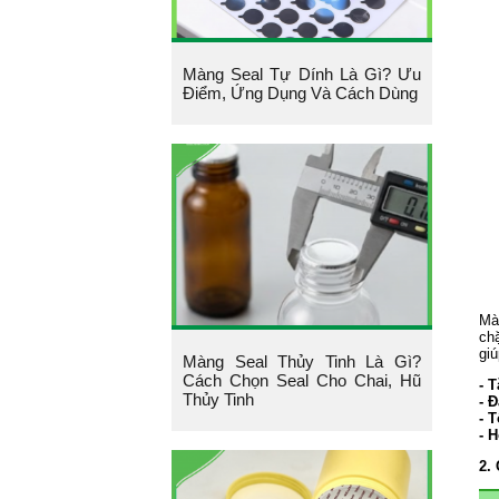
Màng Seal Tự Dính Là Gì? Ưu
Điểm, Ứng Dụng Và Cách Dùng
Mà
ch
giú
Màng Seal Thủy Tinh Là Gì?
Cách Chọn Seal Cho Chai, Hũ
- 
Thủy Tinh
- 
- 
- 
2.