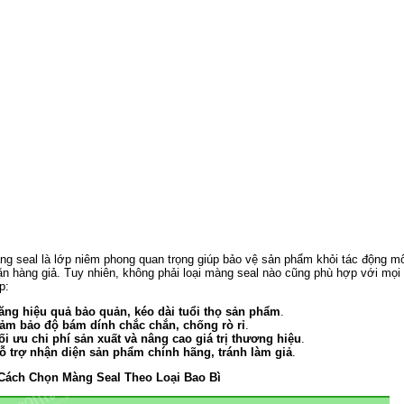
ng seal là lớp niêm phong quan trọng giúp bảo vệ sản phẩm khỏi tác động m
ặn hàng giả. Tuy nhiên, không phải loại màng seal nào cũng phù hợp với mọi
p:
Tăng hiệu quả bảo quản, kéo dài tuổi thọ sản phẩm
.
Đảm bảo độ bám dính chắc chắn, chống rò rỉ
.
Tối ưu chi phí sản xuất và nâng cao giá trị thương hiệu
.
Hỗ trợ nhận diện sản phẩm chính hãng, tránh làm giả
.
 Cách Chọn Màng Seal Theo Loại Bao Bì