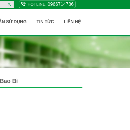
0966714786
HOTLINE:
ẪN SỬ DỤNG
TIN TỨC
LIÊN HỆ
Bao Bì