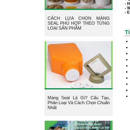
- H
- 
- E
CÁCH LỰA CHỌN MÀNG
SEAL PHÙ HỢP THEO TỪNG
LOẠI SẢN PHẨM
T
Màng Seal Là Gì? Cấu Tạo,
Phân Loại Và Cách Chọn Chuẩn
Nhất