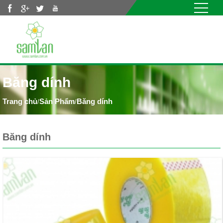
Nhảy đến nội dung
Băng dính
Sản Phẩm
Băng dính
/
/
Băng dính