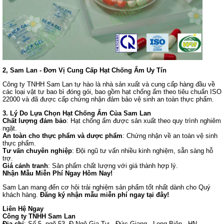
2, Sam Lan - Đơn Vị Cung Cấp Hạt Chống Ẩm Uy Tín
Công ty TNHH Sam Lan tự hào là nhà sản xuất và cung cấp hàng đầu về
các loại vật tư bao bì đóng gói, bao gồm hạt chống ẩm theo tiêu chuẩn ISO
22000 và đã được cấp chứng nhận đảm bảo vệ sinh an toàn thực phẩm.
3. Lý Do Lựa Chọn Hạt Chống Ẩm Của Sam Lan
Chất lượng đảm bảo
: Hạt chống ẩm được sản xuất theo quy trình nghiêm
ngặt.
An toàn cho thực phẩm và dược phẩm
: Chứng nhận về an toàn vệ sinh
thực phẩm.
Tư vấn chuyên nghiệp
: Đội ngũ tư vấn nhiều kinh nghiệm, sẵn sàng hỗ
trợ.
Giá cảnh tranh
: Sản phẩm chất lượng với giá thành hợp lý.
Nhận Mẫu Miễn Phí Ngay Hôm Nay!
Sam Lan mang đến cơ hội trải nghiệm sản phẩm tốt nhất dành cho Quý
khách hàng.
Đăng ký nhận mẫu miễn phí ngay tại đây!
Liên Hệ Ngay
Công ty TNHH Sam Lan
Địa chỉ
: Số 5, ngõ 53, Đ Ngô Gia Tự - Đức Giang - Long Biên - HN