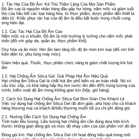
1. Tác Hại Của Độ Ẩm: Kẻ Thù Thầm Lặng Của Mọi Sản Phẩm
Độ ẩm cao là nguyên nhân hàng đầu gây hư hỏng, nấm mốc và giảm tuổi
thọ của hầu hết các loại hàng hóa, từ thực phẩm, dược phẩm đến thiết bị
điện tử. Khắc phục tác hại của độ ẩm là điều bắt buộc trong chuỗi cung
ứng hiện đại.
1.1. Các Tác Hại Của Độ Ẩm Cao
Nấm mốc và vi khuẩn: Độ ẩm là môi trường lý tưởng cho nấm mốc phát
triển (đối với giày da, quần áo, thực phẩm khô).
Oxy hóa và ăn mòn: Hơi ẩm làm tăng tốc độ ăn mòn kim loại (đối với linh
kiện điện tử, phụ tùng máy móc).
Giảm hiệu quả: Thuốc, thực phẩm chức năng bị giảm chất lượng khi hút
ẩm.
1.2. Hạt Chống Ẩm Silica Gel: Giải Pháp Hút Ẩm Hiệu Quả
Hạt chống ẩm Silica Gel là chất hút ẩm phổ biến và an toàn nhất. Nó có
cấu trúc xốp, có khả năng hấp thụ hơi nước lên đến 40% trọng lượng của
mình, kiểm soát độ ẩm trong không gian kín (hộp, gói hàng).
2. Cách Sử Dụng Hạt Chống Ẩm Silica Gel Đơn Giản Cho Khách Lẻ
Việc sử dụng hạt chống ẩm Silica Gel rất đơn giản, phù hợp cho cả khách
hàng thương mại và khách lẻ/tiểu thương muốn tối ưu chi phí đóng gói.
2.1. Hướng Dẫn Cách Sử Dụng Hạt Chống Ẩm
Tính toán liều lượng: Liều lượng hạt chống ẩm cần dùng dựa trên kích
thước không gian đóng gói và mức độ nhạy cảm của sản phẩm với độ ẩm.
Đóng gói kín: Hạt chống ẩm Silica Gel chỉ hoạt động hiệu quả trong môi