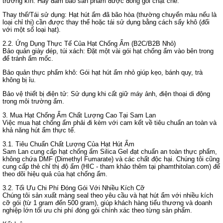
trường kín. Hãy đảm bảo sản phẩm được đóng gói chặt chẽ.
Thay thế/Tái sử dụng: Hạt hút ẩm đã bão hòa (thường chuyển màu nếu là
loại chỉ thị) cần được thay thế hoặc tái sử dụng bằng cách sấy khô (đối
với một số loại hạt).
2.2. Ứng Dụng Thực Tế Của Hạt Chống Ẩm (B2C/B2B Nhỏ)
Bảo quản giày dép, túi xách: Đặt một vài gói hạt chống ẩm vào bên trong
để tránh ẩm mốc.
Bảo quản thực phẩm khô: Gói hạt hút ẩm nhỏ giúp kẹo, bánh quy, trà
không bị ỉu.
Bảo vệ thiết bị điện tử: Sử dụng khi cất giữ máy ảnh, điện thoại di động
trong môi trường ẩm.
3. Mua Hạt Chống Ẩm Chất Lượng Cao Tại Sam Lan
Việc mua hạt chống ẩm phải đi kèm với cam kết về tiêu chuẩn an toàn và
khả năng hút ẩm thực tế.
3.1. Tiêu Chuẩn Chất Lượng Của Hạt Hút Ẩm
Sam Lan cung cấp hạt chống ẩm Silica Gel đạt chuẩn an toàn thực phẩm,
không chứa DMF (Dimethyl Fumarate) và các chất độc hại. Chúng tôi cũng
cung cấp thẻ chỉ thị độ ẩm (HIC - tham khảo thêm tại phamthitolan.com) để
theo dõi hiệu quả của hạt chống ẩm.
3.2. Tối Ưu Chi Phí Đóng Gói Với Nhiều Kích Cỡ
Chúng tôi sản xuất màng seal theo yêu cầu và hạt hút ẩm với nhiều kích
cỡ gói (từ 1 gram đến 500 gram), giúp khách hàng tiểu thương và doanh
nghiệp lớn tối ưu chi phí đóng gói chính xác theo từng sản phẩm.