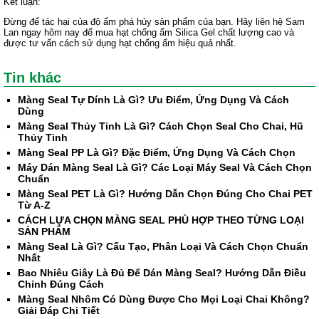
Kết luận:
Đừng để tác hại của độ ẩm phá hủy sản phẩm của bạn. Hãy liên hệ Sam
Lan ngay hôm nay để mua hạt chống ẩm Silica Gel chất lượng cao và
được tư vấn cách sử dụng hạt chống ẩm hiệu quả nhất.
Tin khác
Màng Seal Tự Dính Là Gì? Ưu Điểm, Ứng Dụng Và Cách
Dùng
Màng Seal Thủy Tinh Là Gì? Cách Chọn Seal Cho Chai, Hũ
Thủy Tinh
Màng Seal PP Là Gì? Đặc Điểm, Ứng Dụng Và Cách Chọn
Máy Dán Màng Seal Là Gì? Các Loại Máy Seal Và Cách Chọn
Chuẩn
Màng Seal PET Là Gì? Hướng Dẫn Chọn Đúng Cho Chai PET
Từ A-Z
CÁCH LỰA CHỌN MÀNG SEAL PHÙ HỢP THEO TỪNG LOẠI
SẢN PHẨM
Màng Seal Là Gì? Cấu Tạo, Phân Loại Và Cách Chọn Chuẩn
Nhất
Bao Nhiêu Giây Là Đủ Để Dán Màng Seal? Hướng Dẫn Điều
Chỉnh Đúng Cách
Màng Seal Nhôm Có Dùng Được Cho Mọi Loại Chai Không?
Giải Đáp Chi Tiết