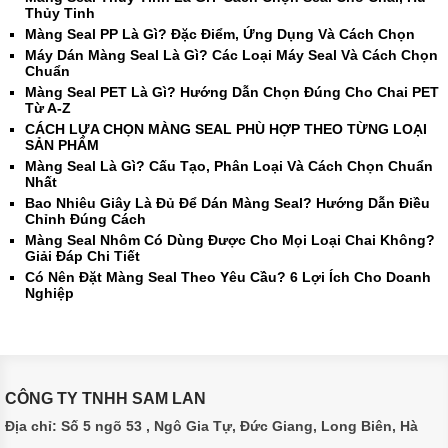
Thủy Tinh
Màng Seal PP Là Gì? Đặc Điểm, Ứng Dụng Và Cách Chọn
Máy Dán Màng Seal Là Gì? Các Loại Máy Seal Và Cách Chọn
Chuẩn
Màng Seal PET Là Gì? Hướng Dẫn Chọn Đúng Cho Chai PET
Từ A-Z
CÁCH LỰA CHỌN MÀNG SEAL PHÙ HỢP THEO TỪNG LOẠI
SẢN PHẨM
Màng Seal Là Gì? Cấu Tạo, Phân Loại Và Cách Chọn Chuẩn
Nhất
Bao Nhiêu Giây Là Đủ Để Dán Màng Seal? Hướng Dẫn Điều
Chỉnh Đúng Cách
Màng Seal Nhôm Có Dùng Được Cho Mọi Loại Chai Không?
Giải Đáp Chi Tiết
Có Nên Đặt Màng Seal Theo Yêu Cầu? 6 Lợi Ích Cho Doanh
Nghiệp
CÔNG TY TNHH SAM LAN
Địa chỉ: Số 5 ngõ 53 , Ngô Gia Tự, Đức Giang, Long Biên, Hà