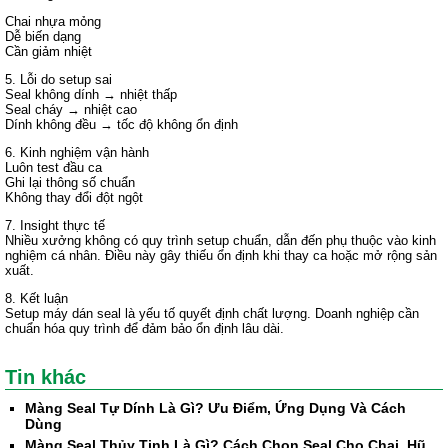
Chai nhựa mỏng
Dễ biến dạng
Cần giảm nhiệt
5. Lỗi do setup sai
Seal không dính → nhiệt thấp
Seal cháy → nhiệt cao
Dính không đều → tốc độ không ổn định
6. Kinh nghiệm vận hành
Luôn test đầu ca
Ghi lại thông số chuẩn
Không thay đổi đột ngột
7. Insight thực tế
Nhiều xưởng không có quy trình setup chuẩn, dẫn đến phụ thuộc vào kinh
nghiệm cá nhân. Điều này gây thiếu ổn định khi thay ca hoặc mở rộng sản
xuất.
8. Kết luận
Setup máy dán seal là yếu tố quyết định chất lượng. Doanh nghiệp cần
chuẩn hóa quy trình để đảm bảo ổn định lâu dài.
Tin khác
Màng Seal Tự Dính Là Gì? Ưu Điểm, Ứng Dụng Và Cách
Dùng
Màng Seal Thủy Tinh Là Gì? Cách Chọn Seal Cho Chai, Hũ