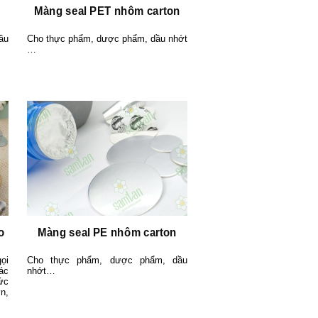
Màng seal PET nhôm carton
ầu
Cho thực phẩm, dược phẩm, dầu nhớt
…
o
Màng seal PE nhôm carton
ọi
Cho thực phẩm, dược phẩm, dầu
ác
nhớt…
ức
n,