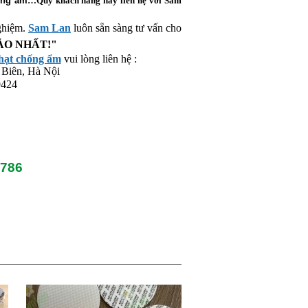
ống ẩm
…Quý khách hàng hãy liên hệ với Sam
ghiệm. 
Sam Lan
 luôn sẵn sàng tư vấn cho 
ẢO NHẤT!"
hạt chống ẩm
 vui lòng liên hệ :
 Biên, Hà Nội
9424
786