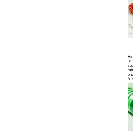
Ri
ưu
se
mở
ph
ở 
mi