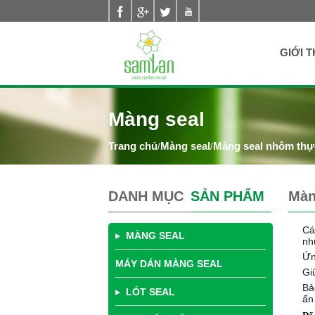
Nhảy đến nội dung
GIỚI T
Màng seal
Màng seal
Màng seal nhôm th
/
/
DANH MỤC
SẢN PHẨM
Màn
Cá
MÀNG SEAL
nh
Ứn
MÁY DÁN MÀNG SEAL
Gi
B
ả
LÓT SEAL
ấn