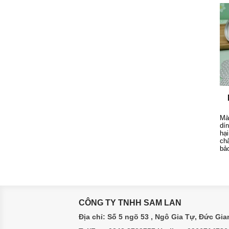
Mà
dí
hạ
ch
bả
CÔNG TY TNHH SAM LAN
Địa chỉ: Số 5 ngõ 53 , Ngô Gia Tự, Đức Gia