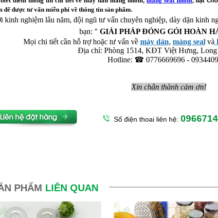
biết thêm thông tin chi tiết về
máy dán màng nhôm
,
màng seal nhôm
, h
ạt ch
 để được tư vấn miễn phí về thông tin sản phẩm.
i kinh nghiệm lâu năm, đội ngũ tư vấn chuyên nghiệp, dày dặn kinh n
bạn: "
 GIẢI PHÁP ĐÓNG GÓI HOÀN H
Mọi chi tiết cần hỗ trợ hoặc tư vấn về 
máy dán
, 
màng seal
 và
Địa chỉ: Phòng 1514, KĐT Việt Hưng, Long
Hotline: ☎ 0776669696 - 093440
Xin chân thành cảm ơn!
0966714
Số điện thoai liên hệ:
ẢN PHẨM
LIÊN QUAN