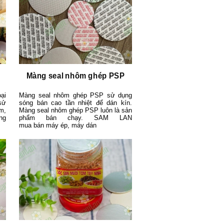
Màng seal nhôm ghép PSP
ại
Màng seal nhôm ghép PSP sử dụng
sử
sóng bán cao tần nhiệt để dán kín.
m,
Màng seal nhôm ghép PSP luôn là sản
ng
phẩm bán chạy. SAM LAN
mua bán máy ép, máy dán