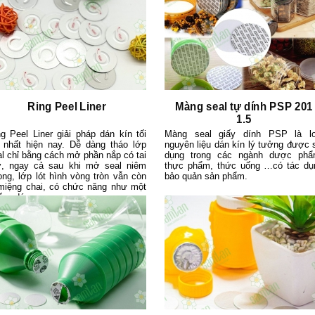
Ring Peel Liner
Màng seal tự dính PSP 201
1.5
ng Peel Liner giải pháp dán kín tối
Màng seal giấy dính PSP là lo
 nhất hiện nay. Dễ dàng tháo lớp
nguyên liệu dán kín lý tưởng được 
al chỉ bằng cách mở phần nắp có tai
dụng trong các ngành dược phẩ
, ngay cả sau khi mở seal niêm
thực phẩm, thức uống …có tác dụ
ong, lớp lót hình vòng tròn vẫn còn
bảo quản sản phẩm.
miệng chai, có chức năng như một
ếng dán.