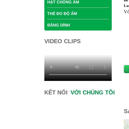
Để 
HẠT CHỐNG ẨM
Lan
Vớ
THẺ ĐO ĐỘ ẨM
BĂNG DÍNH
VIDEO CLIPS
KẾT NỐI
VỚI CHÚNG TÔI
S