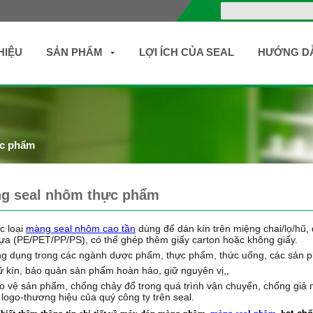
HIỆU
SẢN PHẨM
LỢI ÍCH CỦA SEAL
HƯỚNG D
ực phẩm
g seal nhôm thực phẩm
c loại
màng seal nhôm cao tần
dùng để dán kín trên miệng chai/lọ/hũ
ựa (PE/PET/PP/PS), có thể ghép thêm giấy carton hoặc không giấy.
g dụng trong các ngành dược phẩm, thực phẩm, thức uống, các sản ph
ữ kín, bảo quản sản phẩm hoàn hảo, giữ nguyên vị,,
o vệ
sản phẩm, chống chảy đổ trong quá trình vận chuyển, chống giả 
 logo-thương hiệu của quý công ty trên seal.