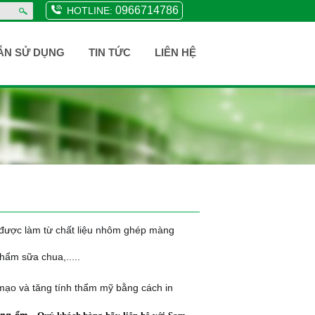
0966714786
HOTLINE:
ẪN SỬ DỤNG
TIN TỨC
LIÊN HỆ
, được làm từ chất liệu nhôm ghép màng
ẩm sữa chua,.....
mạo và tăng tính thẩm mỹ bằng cách in