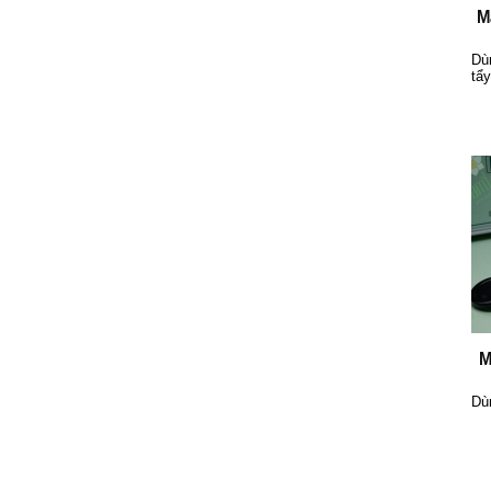
M
Dù
tẩ
M
Dù