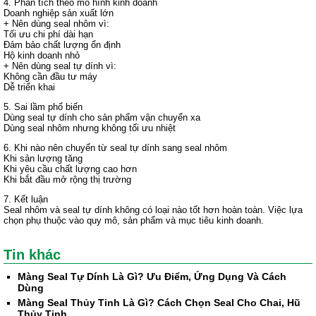
4. Phân tích theo mô hình kinh doanh
Doanh nghiệp sản xuất lớn
+ Nên dùng seal nhôm vì:
Tối ưu chi phí dài hạn
Đảm bảo chất lượng ổn định
Hộ kinh doanh nhỏ
+ Nên dùng seal tự dính vì:
Không cần đầu tư máy
Dễ triển khai
5. Sai lầm phổ biến
Dùng seal tự dính cho sản phẩm vận chuyển xa
Dùng seal nhôm nhưng không tối ưu nhiệt
6. Khi nào nên chuyển từ seal tự dính sang seal nhôm
Khi sản lượng tăng
Khi yêu cầu chất lượng cao hơn
Khi bắt đầu mở rộng thị trường
7. Kết luận
Seal nhôm và seal tự dính không có loại nào tốt hơn hoàn toàn. Việc lựa
chọn phụ thuộc vào quy mô, sản phẩm và mục tiêu kinh doanh.
Tin khác
Màng Seal Tự Dính Là Gì? Ưu Điểm, Ứng Dụng Và Cách
Dùng
Màng Seal Thủy Tinh Là Gì? Cách Chọn Seal Cho Chai, Hũ
Thủy Tinh