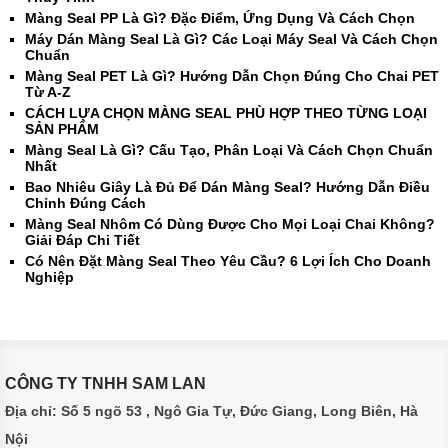
Màng Seal PP Là Gì? Đặc Điểm, Ứng Dụng Và Cách Chọn
Máy Dán Màng Seal Là Gì? Các Loại Máy Seal Và Cách Chọn
Chuẩn
Màng Seal PET Là Gì? Hướng Dẫn Chọn Đúng Cho Chai PET
Từ A-Z
CÁCH LỰA CHỌN MÀNG SEAL PHÙ HỢP THEO TỪNG LOẠI
SẢN PHẨM
Màng Seal Là Gì? Cấu Tạo, Phân Loại Và Cách Chọn Chuẩn
Nhất
Bao Nhiêu Giây Là Đủ Để Dán Màng Seal? Hướng Dẫn Điều
Chỉnh Đúng Cách
Màng Seal Nhôm Có Dùng Được Cho Mọi Loại Chai Không?
Giải Đáp Chi Tiết
Có Nên Đặt Màng Seal Theo Yêu Cầu? 6 Lợi Ích Cho Doanh
Nghiệp
CÔNG TY TNHH SAM LAN
Địa chỉ: Số 5 ngõ 53 , Ngô Gia Tự, Đức Giang, Long Biên, Hà
Nội