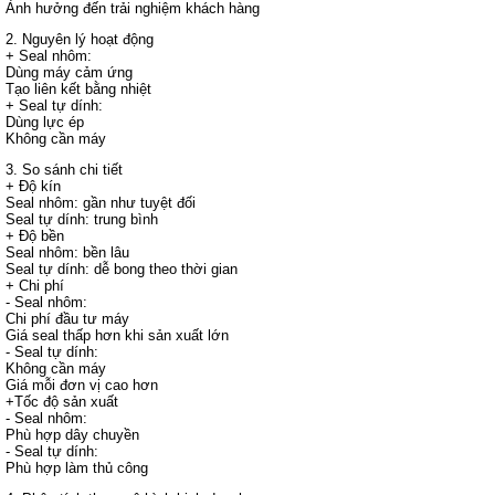
Ảnh hưởng đến trải nghiệm khách hàng
2. Nguyên lý hoạt động
+ Seal nhôm:
Dùng máy cảm ứng
Tạo liên kết bằng nhiệt
+ Seal tự dính:
Dùng lực ép
Không cần máy
3. So sánh chi tiết
+ Độ kín
Seal nhôm: gần như tuyệt đối
Seal tự dính: trung bình
+ Độ bền
Seal nhôm: bền lâu
Seal tự dính: dễ bong theo thời gian
+ Chi phí
- Seal nhôm:
Chi phí đầu tư máy
Giá seal thấp hơn khi sản xuất lớn
- Seal tự dính:
Không cần máy
Giá mỗi đơn vị cao hơn
+Tốc độ sản xuất
- Seal nhôm:
Phù hợp dây chuyền
- Seal tự dính:
Phù hợp làm thủ công