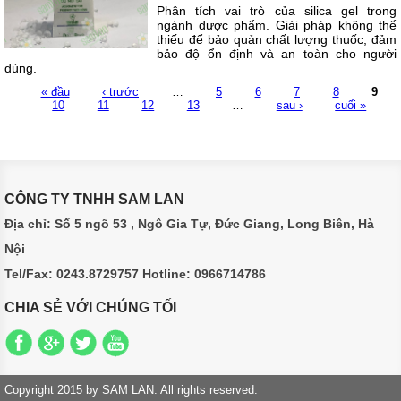
Phân tích vai trò của silica gel trong
ngành dược phẩm. Giải pháp không thể
thiếu để bảo quản chất lượng thuốc, đảm
bảo độ ổn định và an toàn cho người
dùng.
Trang
« đầu
‹ trước
…
5
6
7
8
9
10
11
12
13
…
sau ›
cuối »
CÔNG TY TNHH SAM LAN
Địa chỉ: Số 5 ngõ 53 , Ngô Gia Tự, Đức Giang, Long Biên, Hà
Nội
Tel/Fax: 0243.8729757 Hotline: 0966714786
CHIA SẺ VỚI CHÚNG TỐI
Copyright 2015 by SAM LAN. All rights reserved.