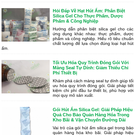
Hỏi Đáp Về Hạt Hút Ẩm: Phân Biệt
Silica Gel Cho Thực Phẩm, Dược
Phẩm & Công Nghiệp
Hướng dẫn phân biệt silica gel cho các
ứng dụng khác nhau: thực phẩm, dược
phẩm và công nghiệp. Hiểu rõ tiêu chuẩn
chất lượng để lựa chọn đúng loại hạt hút
ẩm.
Tối Ưu Hóa Quy Trình Đóng Gói Với
Màng Seal Tự Dính: Giảm Thiểu Chi
Phí Thiết Bị
Khám phá cách màng seal tự dính giúp tối
ưu hóa quy trình đóng gói. Giải pháp tiết
kiệm chi phí đầu tư thiết bị, phù hợp với
mọi quy mô sản xuất.
Gói Hút Ẩm Silica Gel: Giải Pháp Hiệu
Quả Cho Bảo Quản Hàng Hóa Trong
Kho Bãi & Vận Chuyển Đường Dài
Vai trò của gói hút ẩm silica gel trong bảo
quản hàng hóa kho bãi. Giải pháp hiệu